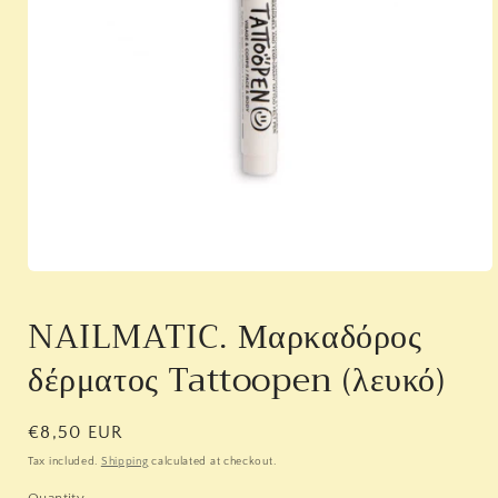
Open
media
1
NAILMATIC. Μαρκαδόρος
in
modal
δέρματος Tattoopen (λευκό)
Regular
€8,50 EUR
price
Tax included.
Shipping
calculated at checkout.
Quantity