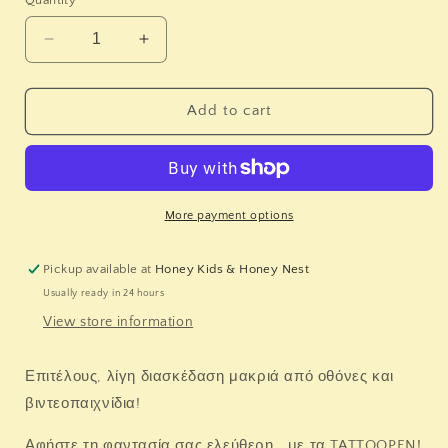
Decrease
Increase
quantity
quantity
for
for
NAILMATIC.
NAILMATIC.
Add to cart
Μαρκαδόρος
Μαρκαδόρος
δέρματος
δέρματος
Tattoopen
Tattoopen
(λευκό)
(λευκό)
More payment options
Pickup available at
Honey Kids & Honey Nest
Usually ready in 24 hours
View store information
Επιτέλους, λίγη διασκέδαση μακριά από οθόνες και
βιντεοπαιχνίδια!
Αφήστε τη φαντασία σας ελεύθερη… με τα TATTOOPEN!