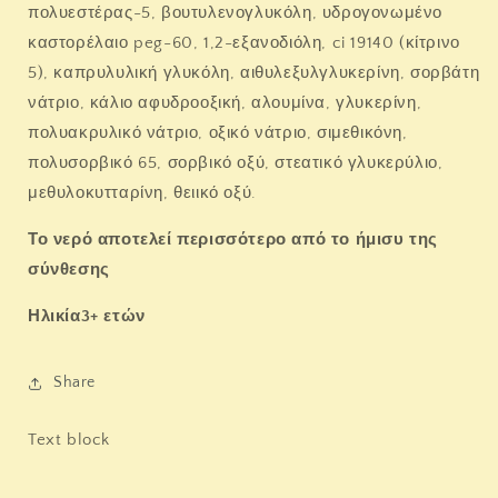
πολυεστέρας-5, βουτυλενογλυκόλη, υδρογονωμένο
καστορέλαιο peg-60, 1,2-εξανοδιόλη, ci 19140 (κίτρινο
5), καπρυλυλική γλυκόλη, αιθυλεξυλγλυκερίνη, σορβάτη
νάτριο, κάλιο αφυδροοξική, αλουμίνα, γλυκερίνη,
πολυακρυλικό νάτριο, οξικό νάτριο, σιμεθικόνη,
πολυσορβικό 65, σορβικό οξύ, στεατικό γλυκερύλιο,
μεθυλοκυτταρίνη, θειικό οξύ.
Το νερό αποτελεί περισσότερο από το ήμισυ της
σύνθεσης
Ηλικία
3+ ετών
Share
Text block