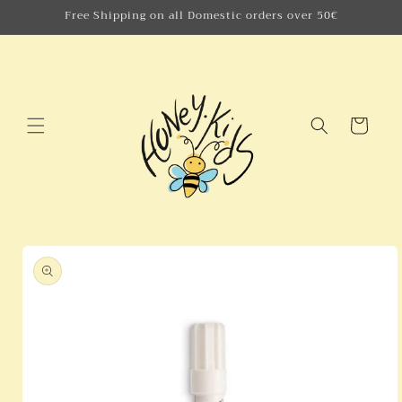
Skip to
Free Shipping on all Domestic orders over 50€
content
Cart
Skip to
product
information