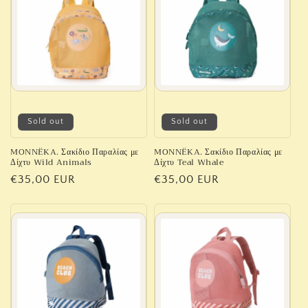
c
t
i
o
n
Sold out
Sold out
:
MONNËKA. Σακίδιο Παραλίας με
MONNËKA. Σακίδιο Παραλίας με
Δίχτυ Wild Animals
Δίχτυ Teal Whale
Regular
€35,00 EUR
Regular
€35,00 EUR
price
price