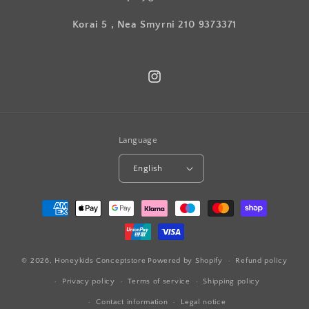
Korai 5 , Nea Smyrni 210 9373371
Instagram
Language
English
Payment
methods
© 2026,
Honeykids Conceptstore
Powered by Shopify
Refund policy
Privacy policy
Terms of service
Shipping policy
Contact information
Legal notice