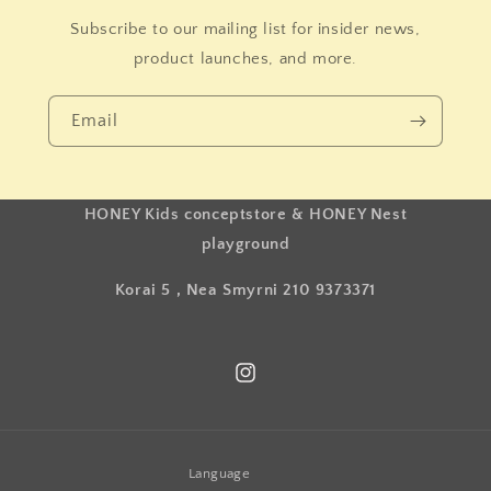
Subscribe to our mailing list for insider news,
product launches, and more.
Email
HONEY Kids conceptstore & HONEY Nest
playground
Korai 5 , Nea Smyrni 210 9373371
Instagram
Language