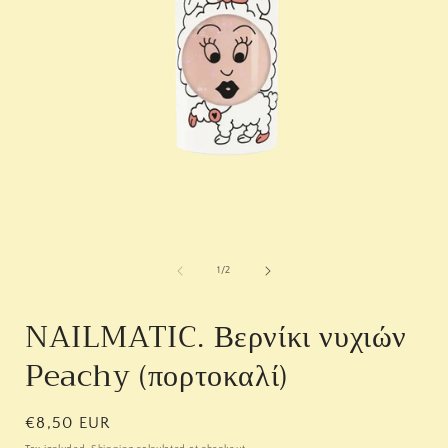
Open
media
1
of
1
/
2
in
i
modal
NAILMATIC. Βερνίκι νυχιών
Peachy (πορτοκαλί)
Regular
€8,50 EUR
price