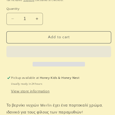
Tax included.
Shipping
calculated at checkout.
Quantity
Decrease
Increase
quantity
quantity
for
for
NAILMATIC.
NAILMATIC.
Add to cart
Βερνίκι
Βερνίκι
νυχιών
νυχιών
Peachy
Peachy
(πορτοκαλί)
(πορτοκαλί)
Pickup available at
Honey Kids & Honey Nest
Usually ready in 24 hours
View store information
Το βερνίκι νυχιών Merlin έχει ένα πορτοκαλί χρώμα,
ιδανικό για τους φίλους των παραμυθιών!