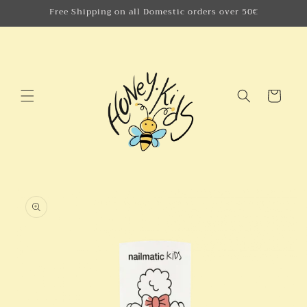
Skip to
Free Shipping on all Domestic orders over 50€
content
Cart
Skip to
product
information