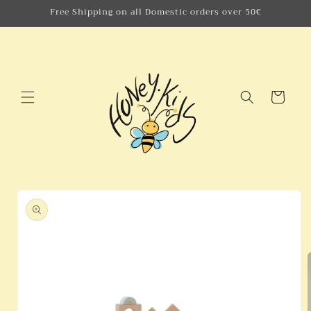
Skip to
Free Shipping on all Domestic orders over 50€
content
Cart
Skip to
product
information