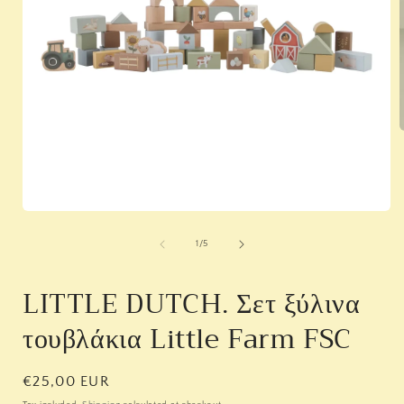
i
Open
media
1
of
1
/
5
in
modal
LITTLE DUTCH. Σετ ξύλινα
τουβλάκια Little Farm FSC
Regular
€25,00 EUR
price