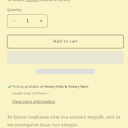
Tax included.
Shipping
calculated at checkout.
Quantity
Decrease
Increase
quantity
quantity
for
for
LITTLE
LITTLE
Add to cart
DUTCH.
DUTCH.
Σετ
Σετ
ξύλινα
ξύλινα
τουβλάκια
τουβλάκια
Little
Little
Farm
Farm
FSC
FSC
Pickup available at
Honey Kids & Honey Nest
Usually ready in 24 hours
View store information
Τα ξύλινα τουβλάκια είναι ένα κλασικό παιχνίδι, από τα
πιο αγαπημένα όλων των εποχών.