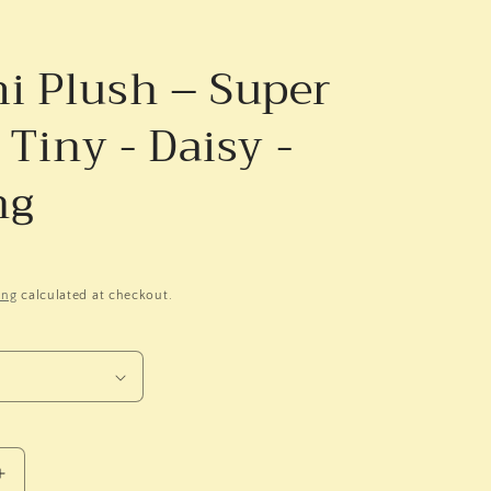
i Plush – Super
- Tiny - Daisy -
ng
ing
calculated at checkout.
Increase