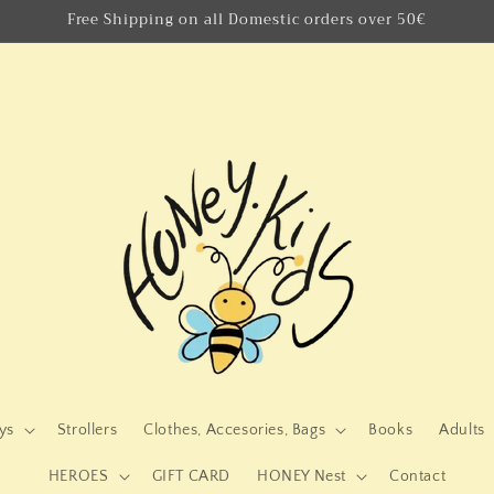
Free Shipping on all Domestic orders over 50€
ys
Strollers
Clothes, Accesories, Bags
Books
Adults
HEROES
GIFT CARD
HONEY Nest
Contact