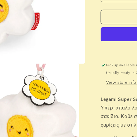
quantity
for
Legami
Plush
–
Super
Soft!
-
Tiny
-
Pickup available 
Daisy
Usually ready in 
-
Keyring
View store inf
Legami Super S
Υπέρ-απαλό λού
σακίδιο. Κάθε σ
χαρίζεις με στιλ