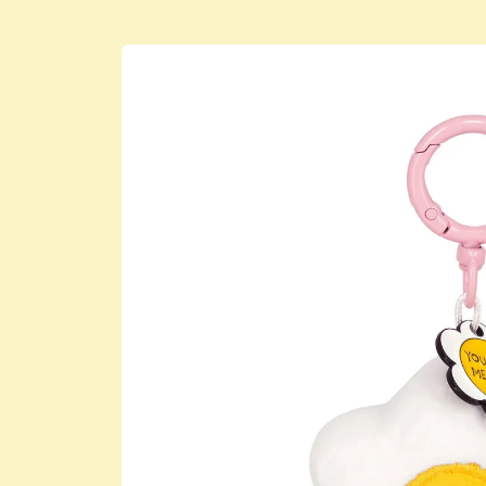
Skip to
product
information