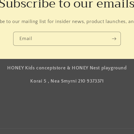
Subscribe to our email
be to our mailing list for insider news, product launches, a
Email
HONEY Kids conceptstore & HONEY Nest playground
Korai 5 , Nea Smyrni 210 9373371