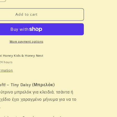
quantity
for
Legami
Add to cart
Plush
–
Super
Soft!
-
More payment options
Tiny
-
at
Honey Kids & Honey Nest
Daisy
24 hours
-
Keyring
ormation
oft! – Tiny Daisy (Μπρελόκ)
τρινο μπρελόκ για κλειδιά, τσάντα ή
χέδιο έχει χαραγμένο μήνυμα για να το
.