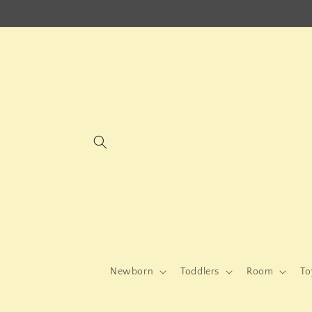
Skip to
content
Newborn
Toddlers
Room
To