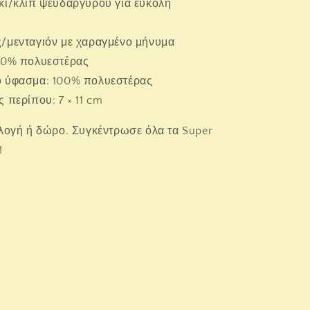
κι/κλιπ ψευδαργύρου για εύκολη
/μενταγιόν με χαραγμένο μήνυμα
100% πολυεστέρας
ό ύφασμα: 100% πολυεστέρας
ς περίπου: 7 × 11 cm
λλογή ή δώρο. Συγκέντρωσε όλα τα Super
!