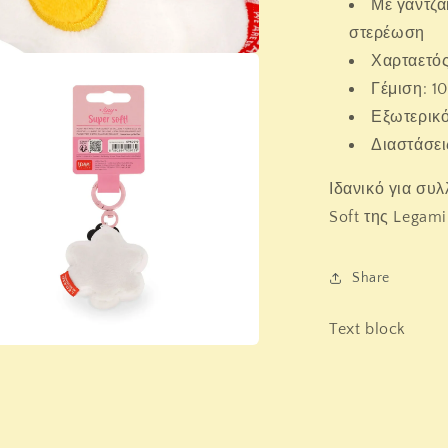
Με γαντζά
στερέωση
Χαρταετός
a
Γέμιση: 
Εξωτερικ
l
Διαστάσει
Ιδανικό για συ
Soft της Legami
Share
Text block
a
l