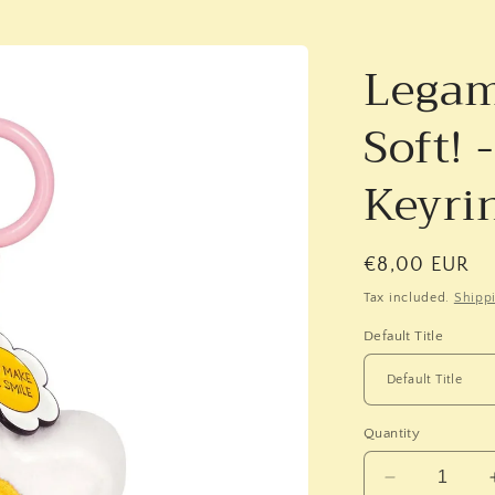
Legam
Soft! 
Keyri
Regular
€8,00 EUR
price
Tax included.
Shipp
Default Title
Quantity
Decrease