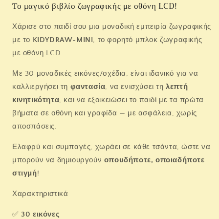
Το μαγικό βιβλίο ζωγραφικής με οθόνη LCD!
κάρτες)-
κάρτες)-
Oceans
Oceans
&amp;
&amp;
Χάρισε στο παιδί σου μια μοναδική εμπειρία ζωγραφικής
Pirates
Pirates
με το
KIDYDRAW-MINI
, το φορητό μπλοκ ζωγραφικής
με οθόνη LCD.
Με 30 μοναδικές εικόνες/σχέδια, είναι ιδανικό για να
καλλιεργήσει τη
φαντασία
, να ενισχύσει τη
λεπτή
κινητικότητα
, και να εξοικειώσει το παιδί με τα πρώτα
βήματα σε οθόνη και γραφίδα — με ασφάλεια, χωρίς
αποσπάσεις.
Ελαφρύ και συμπαγές, χωράει σε κάθε τσάντα, ώστε να
μπορούν να δημιουργούν
οπουδήποτε, οποιαδήποτε
στιγμή
!
Χαρακτηριστικά
✅
30 εικόνες