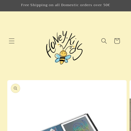
Skip to
Free Shipping on all Domestic orders over 50€
content
Cart
Skip to
product
information