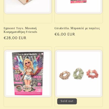
Egmont Toys. Μουσική
Girabrilla. Μπρασελέ με παγιέτες
Κοσμηματοθήκη Friends
Regular
€6,00 EUR
Regular
€28,00 EUR
price
price
Sold out