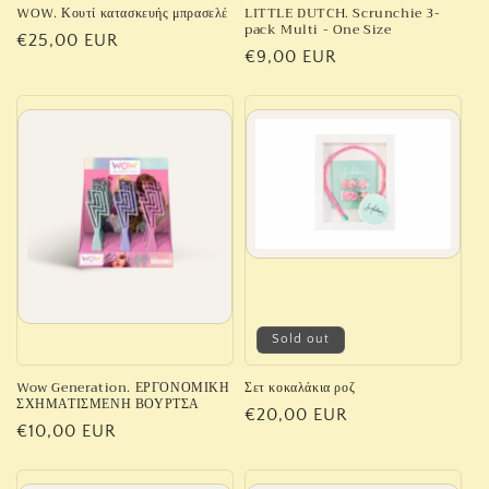
WOW. Κουτί κατασκευής μπρασελέ
LITTLE DUTCH. Scrunchie 3-
pack Multi - One Size
Regular
€25,00 EUR
Regular
€9,00 EUR
price
price
Sold out
Wow Generation. ΕΡΓΟΝΟΜΙΚΗ
Σετ κοκαλάκια ροζ
ΣΧΗΜΑΤΙΣΜΕΝΗ ΒΟΥΡΤΣΑ
Regular
€20,00 EUR
Regular
€10,00 EUR
price
price