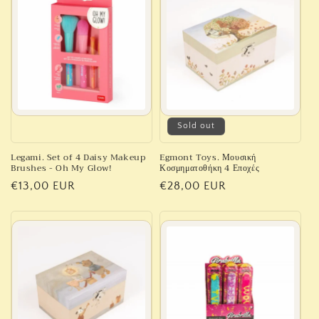
c
t
i
o
n
Sold out
:
Legami. Set of 4 Daisy Makeup
Egmont Toys. Μουσική
Brushes - Oh My Glow!
Κοσμηματοθήκη 4 Εποχές
Regular
€13,00 EUR
Regular
€28,00 EUR
price
price