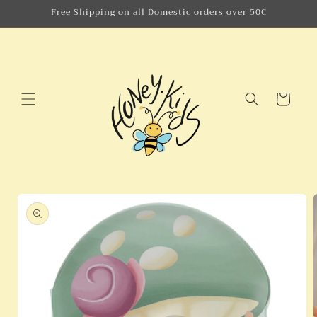
Skip to
Free Shipping on all Domestic orders over 50€
content
Cart
Skip to
product
information