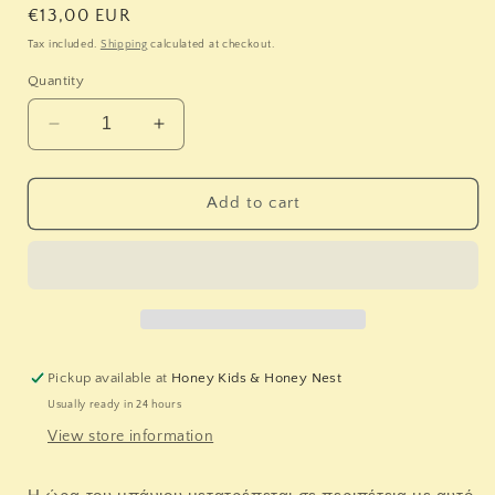
Regular
€13,00 EUR
price
Tax included.
Shipping
calculated at checkout.
Quantity
Decrease
Increase
quantity
quantity
for
for
LITTLE
LITTLE
Add to cart
DUTCH.
DUTCH.
Βιβλιαράκι
Βιβλιαράκι
μπάνιου
μπάνιου
Forest
Forest
Friends
Friends
-
-
colour
colour
Pickup available at
Honey Kids & Honey Nest
change
change
Usually ready in 24 hours
View store information