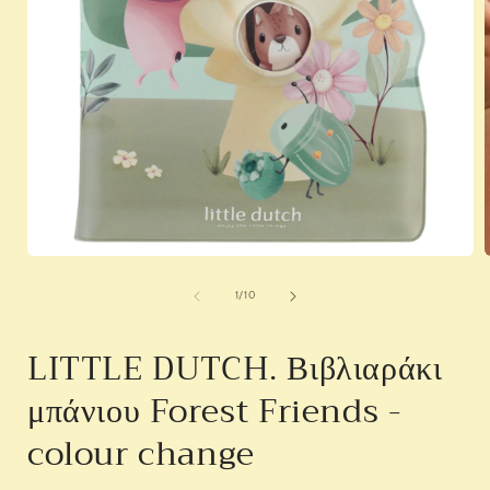
Open
media
1
of
1
/
10
in
i
modal
LITTLE DUTCH. Βιβλιαράκι
μπάνιου Forest Friends -
colour change