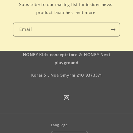
Subscribe to our mailing list for insider news,
product launches, and more.
Email
HONEY Kids conceptstore & HONEY Nest
playground
Korai 5 , Nea Smyrni 210 9373371
Instagram
Language