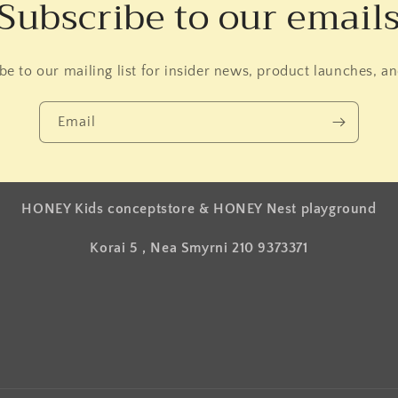
Subscribe to our email
be to our mailing list for insider news, product launches, a
Email
HONEY Kids conceptstore & HONEY Nest playground
Korai 5 , Nea Smyrni 210 9373371