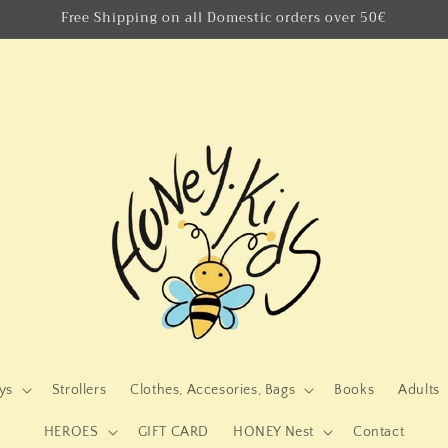
Free Shipping on all Domestic orders over 50€
ys
Strollers
Clothes, Accesories, Bags
Books
Adults
HEROES
GIFT CARD
HONEY Nest
Contact