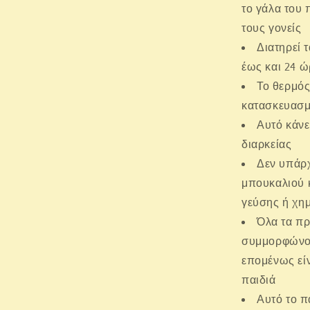
το γάλα του 
τους γονείς
Διατηρεί 
έως και 24 ώ
Το θερμός 
κατασκευασμέ
Αυτό κάνε
διαρκείας
Δεν υπάρχ
μπουκαλιού κ
γεύσης ή χη
Όλα τα πρ
συμμορφώνον
επομένως εί
παιδιά
Αυτό το π