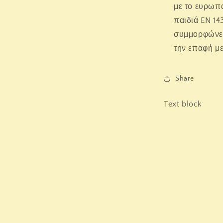
με το ευρωπ
παιδιά EN 14
συμμορφώνετ
την επαφή μ
Share
Text block