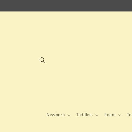
Skip to
content
Newborn
Toddlers
Room
To