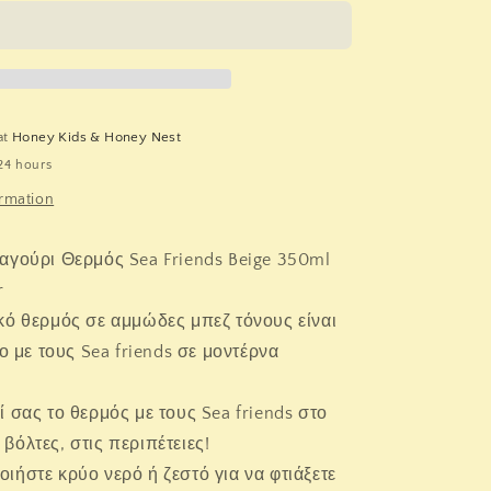
Deer.
Παιδικό
Παγούρι
Θερμός
Sea
Friends
at
Honey Kids & Honey Nest
Beige
24 hours
350ml
ormation
αγούρι Θερμός Sea Friends Beige 350ml
r
κό θερμός σε αμμώδες μπεζ τόνους είναι
 με τους Sea friends σε μοντέρνα
ί σας το θερμός με τους Sea friends στο
 βόλτες, στις περιπέτειες!
ιήστε κρύο νερό ή ζεστό για να φτιάξετε