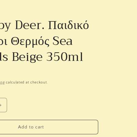
y Deer. Παιδικό
ρι Θερμός Sea
ds Beige 350ml
ing
calculated at checkout.
Increase
quantity
for
Done
Add to cart
by