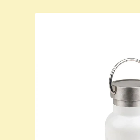
Skip to
product
information