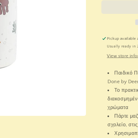
Deer.
Παιδικό
Παγούρι
Θερμός
Sea
Friends
Pickup available 
Beige
Usually ready in 
350ml
View store inf
Παιδικό Π
Done by Dee
Το πρακτι
διακοσμημένο
χρώματα
Πάρτε μαζ
σχολείο, στις
Χρησιμοπο