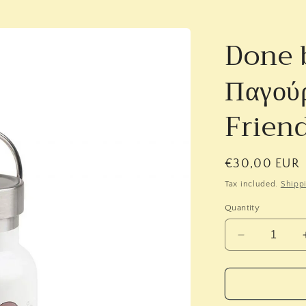
Done b
Παγού
Frien
Regular
€30,00 EUR
price
Tax included.
Shipp
Quantity
Decrease
quantity
for
Done
by