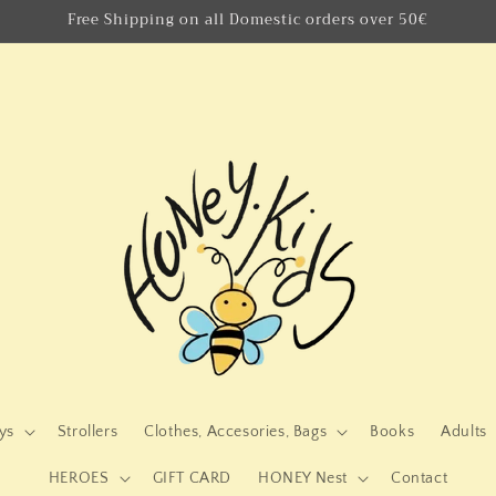
Free Shipping on all Domestic orders over 50€
ys
Strollers
Clothes, Accesories, Bags
Books
Adults
HEROES
GIFT CARD
HONEY Nest
Contact