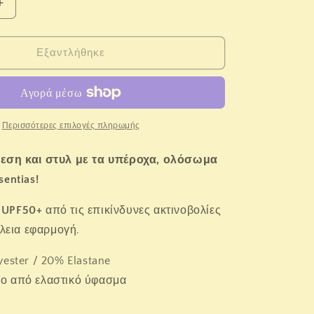
Αύξηση
ποσότητας
για
Swim
Εξαντλήθηκε
Essentials
Ολόσωμο
μαγιό
&quot;Lila
ot;
Leopard&quot;
Περισσότερες επιλογές πληρωμής
εση και στυλ με τα υπέροχα, ολόσωμα
entias!
 UPF50+
από τις επικίνδυνες ακτινοβολίες
έλεια εφαρμογή.
ester / 20% Elastane
ο από ελαστικό ύφασμα