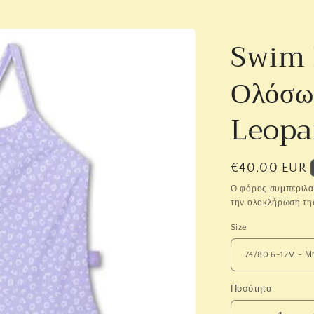
Swim 
Ολόσωμ
Leopa
Κανονική
€40,00 EUR
τιμή
Ο φόρος συμπεριλα
την ολοκλήρωση τη
Size
Ποσότητα