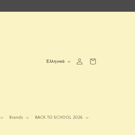
Γ
Σύνδεση
Καλάθι
Ελληνικά
λ
ώ
σ
σ
α
Brands
BACK TO SCHOOL 2026