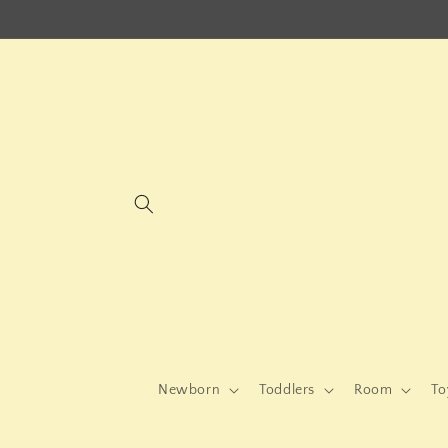
μετάβαση
στο
περιεχόμενο
Newborn
Toddlers
Room
To