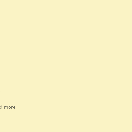
s
nd more.