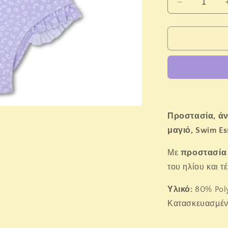
Μείωση
ποσότητας
για
Swim
Essentials
Ολόσωμο
μαγιό
&quot;Lila
Leopard&qu
Προστασία, άν
μαγιό, Swim Ess
Με
προστασία
του ηλίου και τ
Υλικό:
80% Poly
Κατασκευασμέν