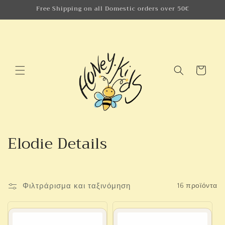
μετάβαση
Free Shipping on all Domestic orders over 50€
στο
περιεχόμενο
Καλάθι
Σ
Elodie Details
υ
λ
Φιλτράρισμα και ταξινόμηση
16 προϊόντα
λ
ο