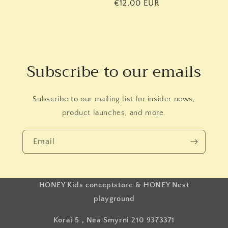
Κανονική
€12,00 EUR
τιμή
τιμή
Subscribe to our emails
Subscribe to our mailing list for insider news,
product launches, and more.
Email
HONEY Kids conceptstore & HONEY Nest
playground
Korai 5 , Nea Smyrni 210 9373371