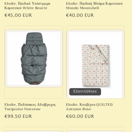
Elodie. Παιδικό Υπόστρωμα
Elodie. Παιδική Μπάρα Καροτσιού
Καροτσιού White Boucle
Mondo Moonshell
Κανονική
€45,00 EUR
Κανονική
€40,00 EUR
τιμή
τιμή
Εξαντλήθηκε
Elodie. Ποδόσακος Αδιάβροχος
Elodie. Κουβέρτα QUILTED
Turquoise Nouveau
Autumn Rose
Κανονική
€99,50 EUR
Κανονική
€60,00 EUR
τιμή
τιμή