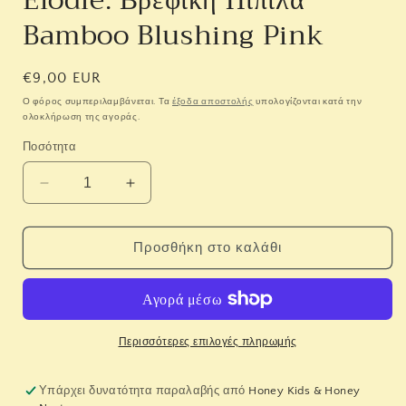
Elodie. Βρεφική Πιπίλα
Bamboo Blushing Pink
Κανονική
€9,00 EUR
τιμή
Ο φόρος συμπεριλαμβάνεται. Τα
έξοδα αποστολής
υπολογίζονται κατά την
ολοκλήρωση της αγοράς.
Ποσότητα
Μείωση
Αύξηση
ποσότητας
ποσότητας
για
για
Elodie.
Elodie.
Προσθήκη στο καλάθι
Βρεφική
Βρεφική
Πιπίλα
Πιπίλα
Bamboo
Bamboo
Blushing
Blushing
Pink
Pink
Περισσότερες επιλογές πληρωμής
Υπάρχει δυνατότητα παραλαβής από
Honey Kids & Honey