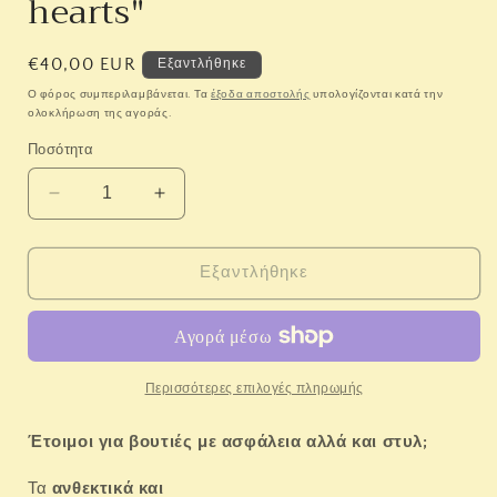
hearts"
Κανονική
€40,00 EUR
Εξαντλήθηκε
τιμή
Ο φόρος συμπεριλαμβάνεται. Τα
έξοδα αποστολής
υπολογίζονται κατά την
ολοκλήρωση της αγοράς.
Ποσότητα
Μείωση
Αύξηση
ποσότητας
ποσότητας
για
για
Swim
Swim
Εξαντλήθηκε
Essentials:
Essentials:
Μπρατσάκια
Μπρατσάκια
με
με
έξτρα
έξτρα
θωρακική
θωρακική
Περισσότερες επιλογές πληρωμής
ενίσχυση
ενίσχυση
για
για
Έτοιμοι για βουτιές με ασφάλεια αλλά και στυλ;
παιδιά
παιδιά
ηλικίας
ηλικίας
Τα
ανθεκτικά και