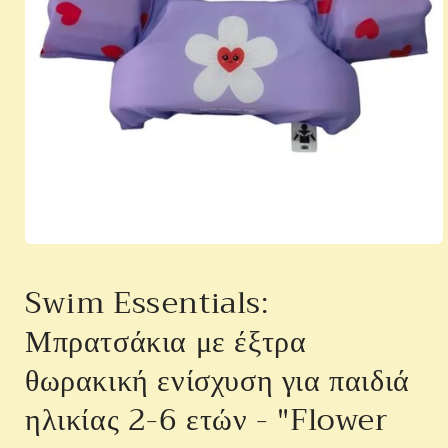
Άνοιγμα
μέσου
1
Swim Essentials:
στο
βοηθητικό
Μπρατσάκια με έξτρα
παράθυρο
θωρακική ενίσχυση για παιδιά
ηλικίας 2-6 ετών - "Flower