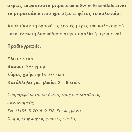
2-
2-
άκρως
ευφάνταστα μπρατσάκια Swim Essentials είναι
6
6
τα μπρατσάκια που χρειάζεστε φέτος το καλοκαίρι
ετών
ετών
-
-
Απολαύστε τη δροσιά τις ζεστές μέρες του καλοκαιριού
&quot;Flower
&quot;Flower
hearts&quot;
hearts&quot;
και ατέλειωτη διασκέδαση στην παραλία ή την πισίνα!
Προδιαγραφές:
Υλικό:
Foam
Βάρος:
200 γραμ.
Bάρος χρήστη:
15-30 κιλά
Κατάλληλο για ηλικίες 2 - 6 ετών
Συμμορφώνεται με όλους τους ευρωπαϊκούς
κανονισμούς.
EN-13138-3:2014 & EN-71 ελεγμένο.
Χωρίς επιβλαβείς χημικές ουσίες.