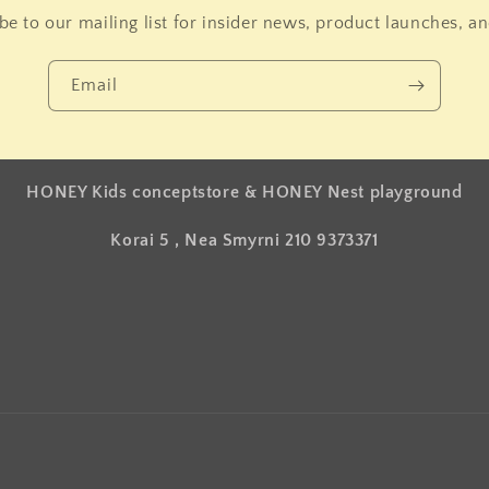
be to our mailing list for insider news, product launches, a
Email
HONEY Kids conceptstore & HONEY Nest playground
Korai 5 , Nea Smyrni 210 9373371