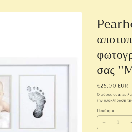
Pearhe
αποτυπ
φωτογρ
σας ''M
Κανονική
€25,00 EUR
τιμή
Ο φόρος συμπεριλα
την ολοκλήρωση τη
Ποσότητα
Μείωση
ποσότητας