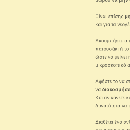
μωρού
να μην 
Είναι επίσης
μη
και για τα νεογ
Ακουμπήστε απλ
πατουσάκι ή το 
ώστε να μείνει 
μικροσκοπικό 
Αφήστε το να στ
να
διακοσμήσε
Και αν κάνετε 
δυνατότητα να 
Διαθέτει ένα αν