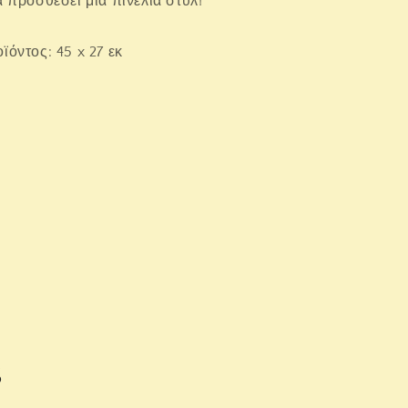
α προσθέσει μια πινελιά στυλ!
όντος: 45 x 27 εκ
s