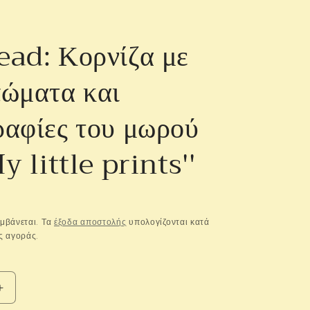
ad: Κορνίζα με
ώματα και
αφίες του μωρού
y little prints''
μβάνεται. Τα
έξοδα αποστολής
υπολογίζονται κατά
ς αγοράς.
Αύξηση
ποσότητας