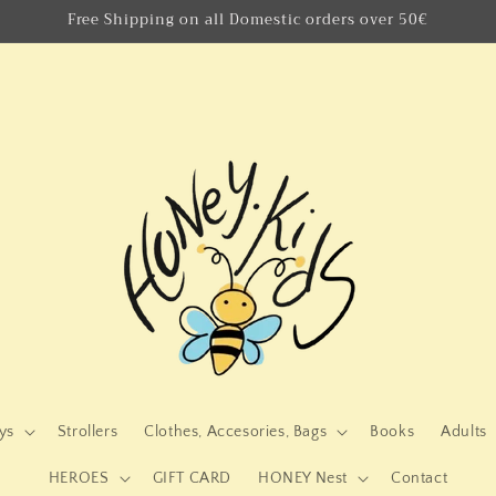
Free Shipping on all Domestic orders over 50€
ys
Strollers
Clothes, Accesories, Bags
Books
Adults
HEROES
GIFT CARD
HONEY Nest
Contact