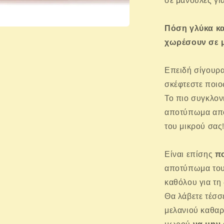
σε μανούλες για
Πόση γλύκα κ
μα
υ
χωρέσουν σε μ
τικό
θυρο
Επειδή σίγουρα
σκέφτεστε ποιο
Το πιο συγκλονι
αποτύπωμα από
του μικρού σας
Είναι επίσης
π
αποτύπωμα του
καθόλου για τη 
Θα λάβετε τέσσ
μελανιού καθαρ