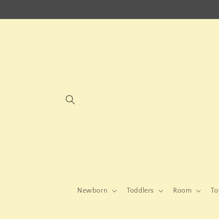
μετάβαση
στο
περιεχόμενο
Newborn
Toddlers
Room
To