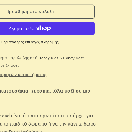
για
Pearhead:
Προσθήκη στο καλάθι
Κορνίζα
με
τα
αποτυπώματα
και
ς
φωτογραφίες
Περισσότερες επιλογές πληρωμής
του
μωρού
ότητα παραλαβής από
Honey Kids & Honey Nest
σας
σε 24 ώρες
;My
&#39;&#39;My
little
οφοριών καταστήματος
&#39;
prints&#39;&#39;
ατουσάκια, χεράκια...όλα μαζί σε μια
head
είναι ότι πιο πρωτότυπο υπάρχει για
ε το παιδικό δωμάτιο ή να την κάνετε δώρο