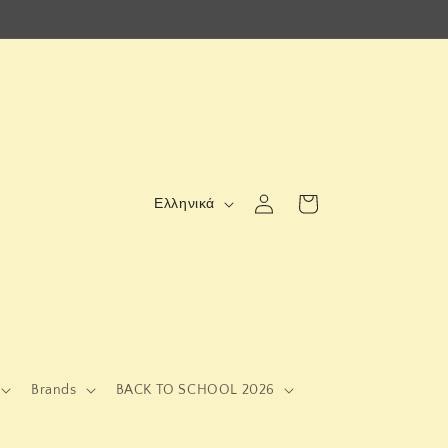
Γ
Σύνδεση
Καλάθι
Ελληνικά
λ
ώ
σ
σ
α
Brands
BACK TO SCHOOL 2026