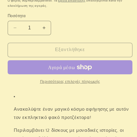
Ο φόρος συμπεριλαμβάνεται. Τα
έξοδα αποστολής
υπολογίζονται κατά την
ολοκλήρωση της αγοράς.
Ποσότητα
Μείωση
Αύξηση
ποσότητας
ποσότητας
για
για
LITTLE
LITTLE
Εξαντλήθηκε
DUTCH.
DUTCH.
Φακός
Φακός
προτζέκτορας
προτζέκτορας
Μπλε
Μπλε
Περισσότερες επιλογές πληρωμής
Ανακαλύψτε έναν μαγικό κόσμο αφήγησης με αυτόν
τον εκπληκτικό φακό προτζέκτορα!
Περιλαμβάνει 12 δίσκους με μοναδικές ιστορίες, οι