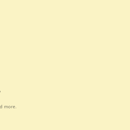
s
nd more.