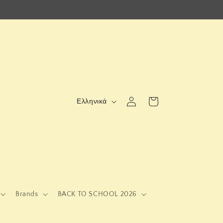
Γ
Σύνδεση
Καλάθι
Ελληνικά
λ
ώ
σ
σ
α
Brands
BACK TO SCHOOL 2026