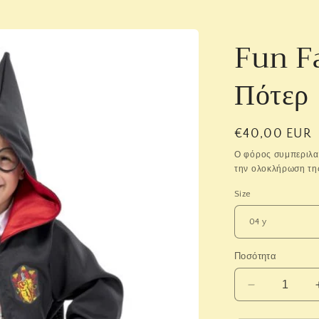
Fun F
Πότερ
Κανονική
€40,00 EUR
τιμή
Ο φόρος συμπεριλα
την ολοκλήρωση τη
Size
Ποσότητα
Μείωση
ποσότητας