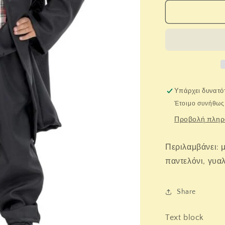
για
Fun
Fashion.
Χάρι
Πότερ
Υπάρχει δυνατ
Έτοιμο συνήθως 
Προβολή πληρ
Περιλαμβάνει: 
παντελόνι, γυαλ
Share
Text block