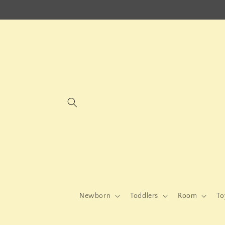
μετάβαση
στο
περιεχόμενο
Newborn
Toddlers
Room
To