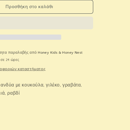
για
Fun
Προσθήκη στο καλάθι
Fashion.
Χάρι
Πότερ
ότητα παραλαβής από
Honey Kids & Honey Nest
σε 24 ώρες
οφοριών καταστήματος
μανδύα με κουκούλα, γιλέκο, γραβάτα,
ιά, ραβδί