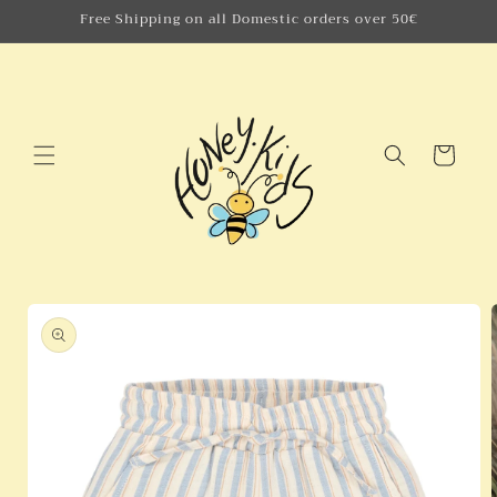
Skip to
Free Shipping on all Domestic orders over 50€
content
Cart
Skip to
product
information