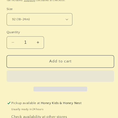
Tax included.
Shipping
calculated at checkout.
Size
Quantity
Decrease
Increase
quantity
quantity
for
for
LITTLE
LITTLE
Add to cart
DUTCH.
DUTCH.
Παντελονάκι
Παντελονάκι
κοντό
κοντό
Multi
Multi
Stripe
Stripe
Pickup available at
Honey Kids & Honey Nest
Usually ready in 24 hours
Check availability at other stores