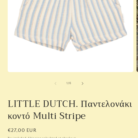
Open
media
1
of
1
/
6
in
i
modal
LITTLE DUTCH. Παντελονάκι
κοντό Multi Stripe
Regular
€27,00 EUR
price